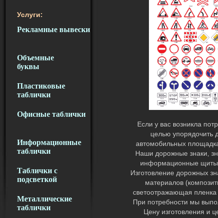
Услуги:
Рекламные вывески
Объемные
буквы
Пластиковые
таблички
Офисные таблички
Если у вас возникла пот
целью упорядочить д
Информационные
автомобильных площадках
таблички
Наши дорожные знаки, зн
информационные щиты ,
Таблички с
Изготовление дорожных зн
подсветкой
материалов (композит
светоотражающая пленка п
Металлические
При потребности мы выпо
таблички
Цену изготовления и ц